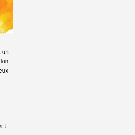
, un
ion,
ieux
ert