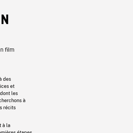
ON
n film
à des
ices et
 dont les
 cherchons à
s récits
 à la
remières étapes