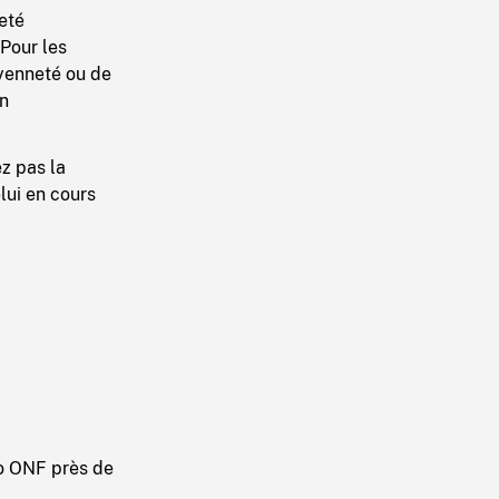
eté
Pour les
oyenneté ou de
on
ez pas la
lui en cours
o ONF près de