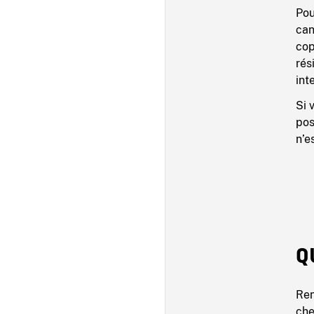
Pou
can
cop
rés
int
Si 
pos
n’e
Q
Ren
che