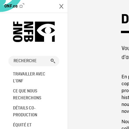
ONF.ca
D
Vo
d’
TRAVAILLER AVEC
En 
L’ONF
cop
pro
CE QUE NOUS
his
RECHERCHONS
nou
DÉTAILS CO-
nov
PRODUCTION
Nou
ÉQUITÉ ET
col