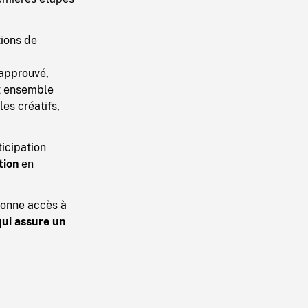
tions de
 approuvé,
nt ensemble
es créatifs,
ticipation
tion
en
donne accès à
qui assure un