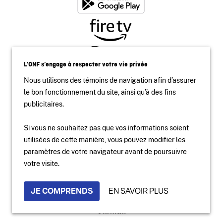
L’ONF s’engage à respecter votre vie privée
Nous utilisons des témoins de navigation afin d’assurer
le bon fonctionnement du site, ainsi qu’à des fins
publicitaires.
Si vous ne souhaitez pas que vos informations soient
utilisées de cette manière, vous pouvez modifier les
paramètres de votre navigateur avant de poursuivre
Accessibilité
votre visite.
Site institutionnel
Conditions d'utilisation
Protection des renseignements personnels
JE COMPRENDS
EN SAVOIR PLUS
2024 National Film Board of Canada