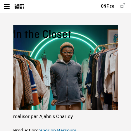
ONF.ca
In the Closet
realiser par Ajahnis Charley
Production:
Sherien Barsoum