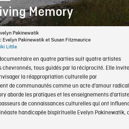
iving Memory
Evelyn Pakinewatik
: Evelyn Pakinewatik et Susan Fitzmaurice
iki Little
documentaire en quatre parties suit quatre artistes
chevronnés, tous guidés par la réciprocité. Elle invit
envisager la réappropriation culturelle par
ment de communautés comme un acte d’amour radical
ry aborde les pratiques et les enseignements d’artist
passeurs de connaissances culturelles qui ont influen
 cinéaste handicapée bispirituelle Evelyn Pakinewatik, 