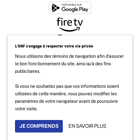
L’ONF s’engage à respecter votre vie privée
Nous utilisons des témoins de navigation afin d’assurer
le bon fonctionnement du site, ainsi qu’à des fins
publicitaires.
Si vous ne souhaitez pas que vos informations soient
utilisées de cette manière, vous pouvez modifier les
paramètres de votre navigateur avant de poursuivre
Accessibilité
votre visite.
Site institutionnel
Conditions d'utilisation
Protection des renseignements personnels
JE COMPRENDS
EN SAVOIR PLUS
2024 National Film Board of Canada